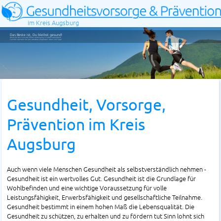
im Kreis Augsburg
Das Beste ist, Du bleibst gesund!
Gönne Dir den Luxus der frühen Vorbeugung in Sachen Gesundheit!
Lass Dich inspirieren von den attraktiven Angeboten, Ideen und Tipps!
Gesundheit, Vorsorge,
Prävention im Kreis
Augsburg
Auch wenn viele Menschen Gesundheit als selbstverständlich nehmen -
Gesundheit ist ein wertvolles Gut. Gesundheit ist die Grundlage für
Wohlbefinden und eine wichtige Voraussetzung für volle
Leistungsfähigkeit, Erwerbsfähigkeit und gesellschaftliche Teilnahme.
Gesundheit bestimmt in einem hohen Maß die Lebensqualität. Die
Gesundheit zu schützen, zu erhalten und zu fördern tut Sinn lohnt sich